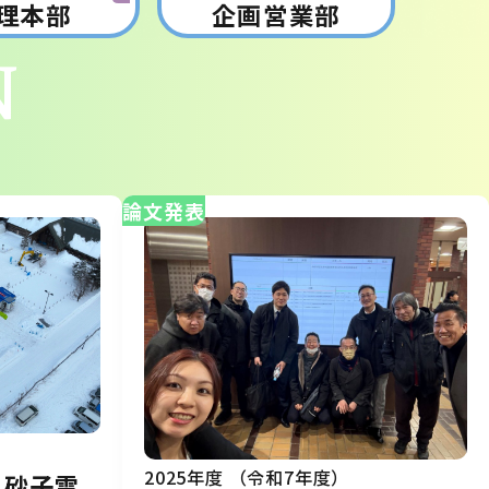
理本部
企画営業部
N
論文発表
2025年度 （令和7年度）
・砂子雪