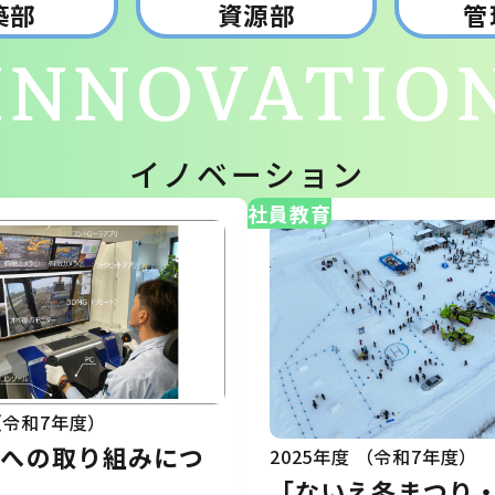
築部
資源部
管
INNOVATIO
イノベーション
社員教育
 （令和7年度）
工への取り組みにつ
2025年度 （令和7年度）
「ないえ冬まつり