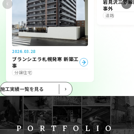
岩見沢三笠線
事外
道路
2026.03.28
ブランシエラ札幌発寒 新築工
事
分譲住宅
施工実績一覧を見る
PORTFOLIO