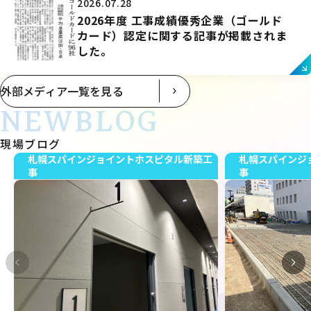
2026.07.28
2026年度 工事成績優秀企業（ゴールド
カード）認定に関する記事が掲載されま
した。
外部メディア一覧を見る
NEWBLOG
現場ブログ
札幌スパインジョイントホスピタル新築工
札幌スパインジ
事
事