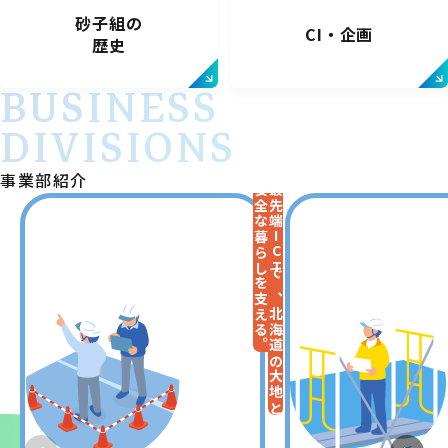
砂子組の
CI・企画
歴史
BUSINESS
DIVISIONS
事業部紹介
安全な暮らしを支える。
最先端ICTで、北海道の大地と