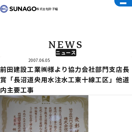
株式会社砂子組
NEWS
ニュース
受賞
2007.06.05
前田建設工業㈱様より協力会社部門支店長
賞「長沼道央用水注水工東十線工区」他道
内主要工事