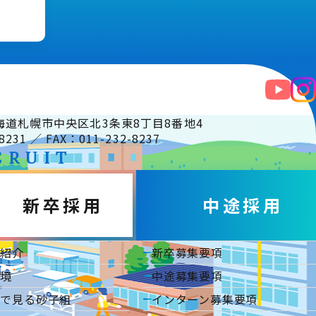
 北海道札幌市中央区北3条東8丁目8番地4
8231 ／ FAX：011-232-8237
CRUIT
新卒採用
中途採用
事紹介
新卒募集要項
環境
中途募集要項
タで見る砂子組
インターン募集要項