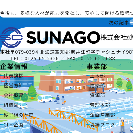
今後も、多様な人材が能力を発揮し、安心して働ける環境
次の記事
株式会社
本社
〒079-0394 北海道空知郡奈井江町字チャシュナイ98
TEL：0125-65-2326 ／ FAX：0125-65-5688
企業情報
事業部
代表挨拶
土木部
経営方針
建築部
会社概要
資源部
組織図
管理本部
砂子組の歴史
企画営業部
CI・企画
現場ブログ