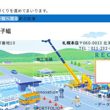
づくりを進めてまいります。
一覧へ戻る
前の記事
砂子組
7番地10
札幌
本店
〒060-0033
TEL：011-232-
RE
施工実績
ニュース
お仕
innovation
働く
デー
PORTFOLIO