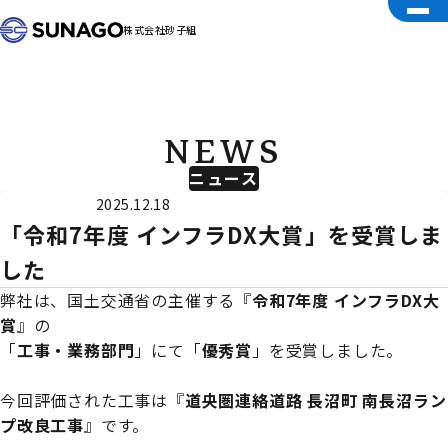
株式会社砂子組
NEWS
ニュース
受賞
2025.12.18
「令和7年度 インフラDX大賞」を受賞しま
した
弊社は、国土交通省の主催する『
令和7年度 インフラDX大
賞
』の
「
工事・業務部門
」にて「
優秀賞
」を受賞しました。
今回評価された工事は『
道央圏連絡道路 長沼町 南長沼ラン
プ改良工事
』です。