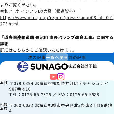
よりご覧ください。
令和7年度 インフラDX大賞（報道資料）｜
https://www.mlit.go.jp/report/press/kanbo08_hh_001
273.html
『
道央圏連絡道路 長沼町 南長沼ランプ改良工事
』に関する
詳細
詳細は
こちら
からご確認いただけます。
次の記事
一覧へ戻る
前の記事
株式会社砂子組
本社
〒079-0394 北海道空知郡奈井江町字チャシュナイ
987番地10
TEL：0125-65-2326 ／ FAX：0125-65-5688
札幌
〒060-0033 北海道札幌市中央区北3条東8丁目8番地
本店
4