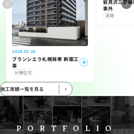
岩見沢三笠線
事外
道路
2026.03.28
ブランシエラ札幌発寒 新築工
事
分譲住宅
施工実績一覧を見る
PORTFOLIO