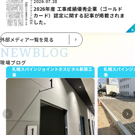
2026.07.28
2026年度 工事成績優秀企業（ゴールド
カード）認定に関する記事が掲載されま
した。
外部メディア一覧を見る
NEWBLOG
現場ブログ
札幌スパインジョイントホスピタル新築工
札幌スパインジ
事
事