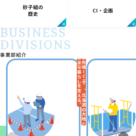
砂子組の
CI・企画
歴史
BUSINESS
DIVISIONS
事業部紹介
安全な暮らしを支える。
最先端ICTで、北海道の大地と