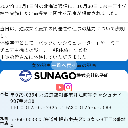
2024年11月1日付の北海道通信に、10月30日に奈井江小学
校で実施した出前授業に関する記事が掲載されました。
当日は、建設業と農業の関連性や仕事の魅力について説明
し、
体験学習として「バックホウシミュレーター」や「ミニ
チュア重機の操縦」、「AR体験」などを
生徒の皆さんに体験していただきました。
次の記事
一覧へ戻る
前の記事
株式会社砂子組
本社
〒079-0394 北海道空知郡奈井江町字チャシュナイ
987番地10
TEL：0125-65-2326 ／ FAX：0125-65-5688
札幌
〒060-0033 北海道札幌市中央区北3条東8丁目8番地
本店
4