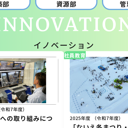
築部
資源部
管
INNOVATIO
イノベーション
社員教育
 （令和7年度）
工への取り組みにつ
2025年度 （令和7年度）
「ないえ冬まつり