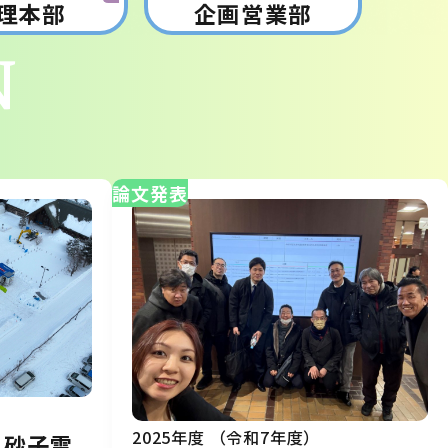
理本部
企画営業部
N
論文発表
2025年度 （令和7年度）
・砂子雪