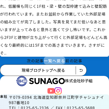
れ、低層棟も同じく1F柱・梁・壁の型枠建て込みと壁配筋
が行われています。またお盆前から作業していた外部足場
の組み立てが完了しました。写真を見てまだ低いなあと思
いますが上ってみると意外と高くて少し怖いです。これか
ら2F3Fと建物が立ち上がって行くと外部足場もどんどん高
くなり最終的には15Fまでの高さまでいきます。さすがに
そ..
次の記事
一覧へ戻る
前の記事
現場ブログトップへ戻る
株式会社砂子組
本社
〒079-0394 北海道空知郡奈井江町字チャシュナイ
987番地10
TEL：0125-65-2326 ／ FAX：0125-65-5688