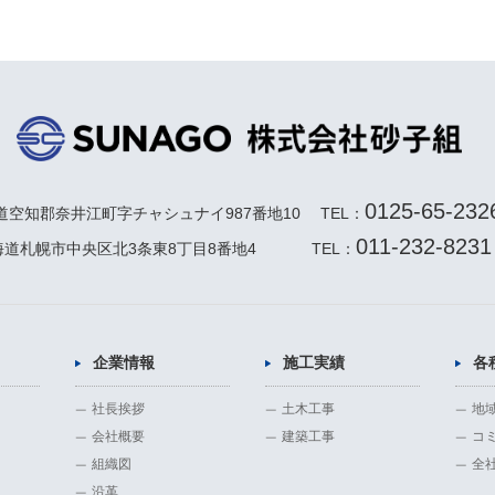
0125-65-232
北海道空知郡奈井江町字
チャシュナイ987番地10
TEL：
011-232-8231
 北海道札幌市中央区
北3条東8丁目8番地4
TEL：
企業情報
施工実績
各
社長挨拶
土木工事
地
会社概要
建築工事
コ
組織図
全
沿革