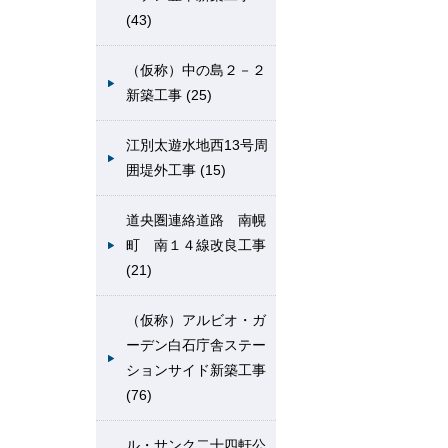
(43)
（仮称）中の島２－２
新築工事 (25)
江別太遊水地西13号周
囲堤外工事 (15)
道央圏連絡道路 南幌
町 南１４線改良工事
(21)
（仮称）アルビオ・ガ
ーデン白石庁舎ステー
ションサイド新築工事
(76)
ル・サンク二十四軒公