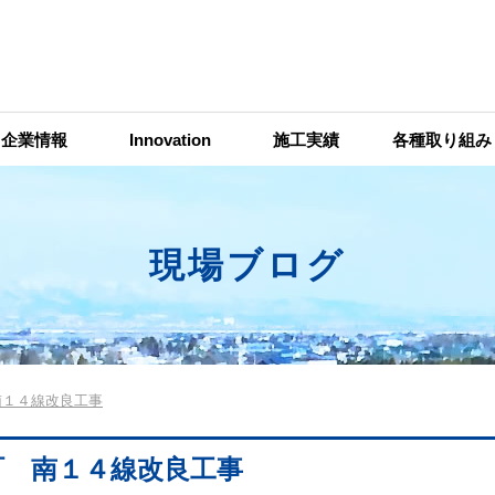
企業情報
Innovation
施工実績
各種取り組み
現場ブログ
南１４線改良工事
町 南１４線改良工事