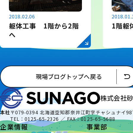
2018.02.06
2018.01.
躯体工事 1階から2階
1階躯
へ
現場ブログトップへ戻る
株式会社
本社
〒079-0394 北海道空知郡奈井江町字チャシュナイ98
TEL：0125-65-2326 ／ FAX：0125-65-5688
企業情報
事業部