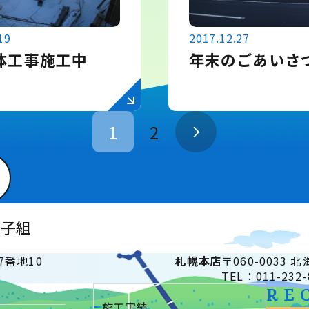
19
2017.12.27
体工事施工中
年末のごあいさ
1
2
砂子組
7番地10
札幌
本店
〒060-0033
TEL：011-232-
RE
施工実績