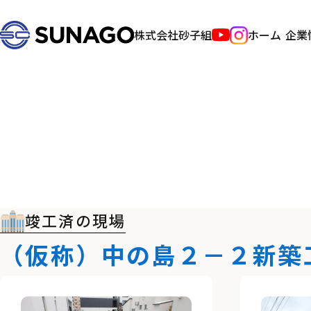
株式会社砂子組
ホーム
企業
竣工済の現場
（仮称）中の島２－２新築