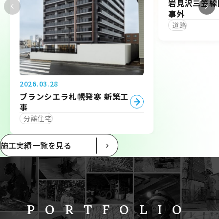
岩見沢三笠線
事外
道路
2026.03.28
ブランシエラ札幌発寒 新築工
事
分譲住宅
施工実績一覧を見る
PORTFOLIO