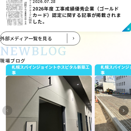
2026.07.28
2026年度 工事成績優秀企業（ゴールド
カード）認定に関する記事が掲載されま
した。
外部メディア一覧を見る
NEWBLOG
現場ブログ
札幌スパインジョイントホスピタル新築工
札幌スパインジ
事
事