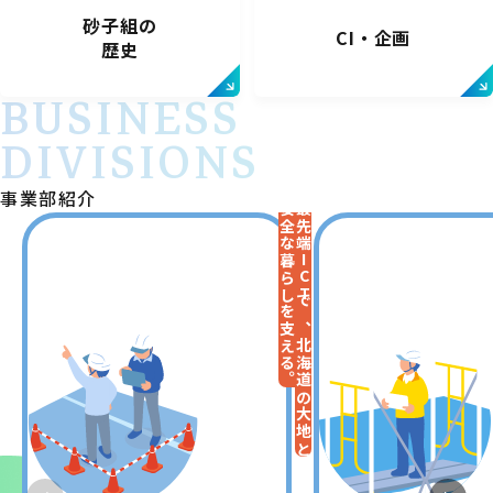
砂子組の
CI・企画
歴史
BUSINESS
DIVISIONS
事業部紹介
安全な暮らしを支える。
最先端ICTで、北海道の大地と