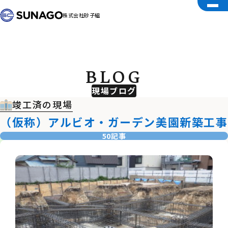
株式会社砂子組
BLOG
現場ブログ
竣工済の現場
（仮称）アルビオ・ガーデン美園新築工事
50記事