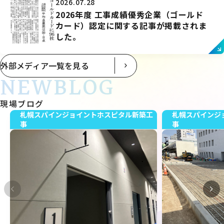
2026.07.28
2026年度 工事成績優秀企業（ゴールド
カード）認定に関する記事が掲載されま
した。
外部メディア一覧を見る
NEWBLOG
現場ブログ
札幌スパインジョイントホスピタル新築工
札幌スパインジ
事
事