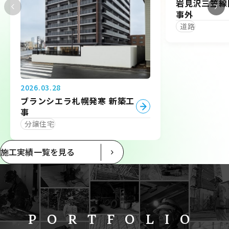
岩見沢三笠線
事外
道路
2026.03.28
ブランシエラ札幌発寒 新築工
事
分譲住宅
施工実績一覧を見る
PORTFOLIO