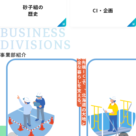
砂子組の
CI・企画
歴史
BUSINESS
DIVISIONS
事業部紹介
安全な暮らしを支える。
最先端ICTで、北海道の大地と