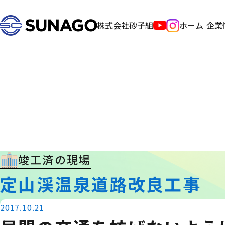
株式会社砂子組
ホーム
企業
竣工済の現場
定山渓温泉道路改良工事
2017.10.21