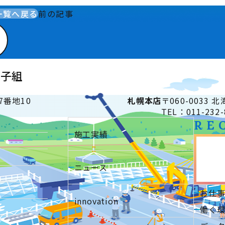
一覧へ戻る
前の記事
砂子組
7番地10
札幌
本店
〒060-0033
TEL：011-232-
RE
施工実績
ニュース
お仕
innovation
働く