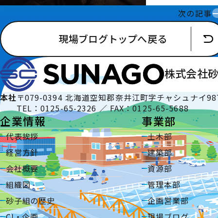
次の記事
現場ブログトップへ戻る
株式会社
本社
〒079-0394 北海道空知郡奈井江町字チャシュナイ98
TEL：0125-65-2326 ／ FAX：0125-65-5688
企業情報
事業部
代表挨拶
土木部
経営方針
建築部
会社概要
資源部
組織図
管理本部
砂子組の歴史
企画営業部
CI・企画
現場ブログ