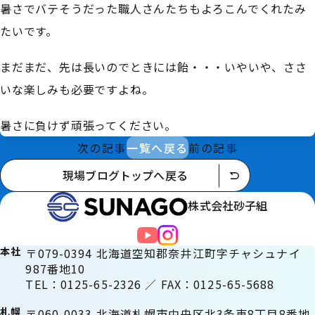
暑さでバテそうだった職人さんたちもよろこんでくれたみ
たいです。
まだまだ、先は長いのでときには飴・・・いやいや、ささ
いな楽しみも必要ですよね。
暑さに負けず頑張ってください。
次の記事
一覧へ戻る
前の記事
現場ブログトップへ戻る
株式会社砂子組
本社
〒079-0394 北海道空知郡奈井江町字チャシュナイ
987番地10
TEL：0125-65-2326 ／ FAX：0125-65-5688
札幌
〒060-0033 北海道札幌市中央区北3条東8丁目8番地