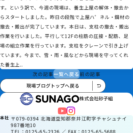
す。という訳で、今週の現場は、養生上屋の解体・撤去か
らスタートしました。昨日の段階で上屋ハ゜ネル・鋼材の
撤去・搬出が完了しています。本日は、支柱の撤去・搬出
作業を行いました。平行して12Fの柱筋の圧接・配筋、足
場の組立作業を行っています。支柱をクレーンで引き上げ
ています。今まで、雪・雨・風などから現場を守ってくれ
た養生上..
次の記事
一覧へ戻る
前の記事
現場ブログトップへ戻る
株式会社砂子組
本社
〒079-0394 北海道空知郡奈井江町字チャシュナイ
987番地10
TEL：0125-65-2326 ／ FAX：0125-65-5688