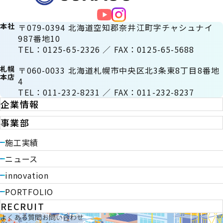
稿
の
本社
〒079-0394 北海道空知郡奈井江町字チャシュナイ
987番地10
ペー
TEL：0125-65-2326 ／ FAX：0125-65-5688
ジ
札幌
〒060-0033 北海道札幌市中央区北3条東8丁目8番地
本店
4
送
TEL：011-232-8231 ／ FAX：011-232-8237
企業情報
り
事業部
施工実績
ニュース
innovation
PORTFOLIO
RECRUIT
よくある質問
お問い合わせ