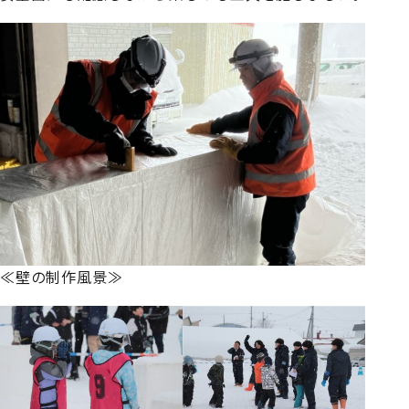
≪壁の制作風景≫