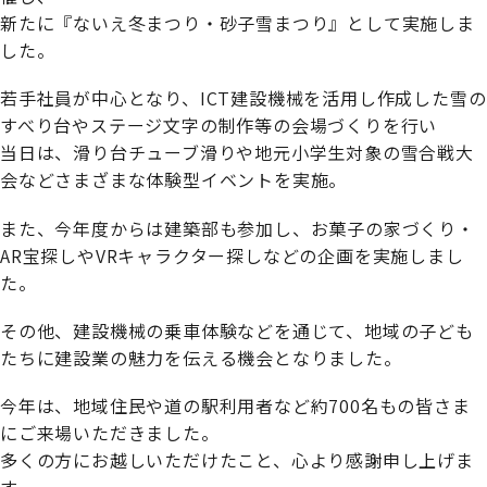
新たに『ないえ冬まつり・砂子雪まつり』として実施しま
した。
若⼿社員が中⼼となり、ICT建設機械を活⽤し作成した雪の
すべり台やステージ⽂字の制作等の会場づくりを行い
当日は、滑り台チューブ滑りや地元⼩学⽣対象の雪合戦大
会などさまざまな体験型イベントを実施。
また、今年度からは建築部も参加し、お菓子の家づくり・
AR宝探しやVRキャラクター探しなどの企画を実施しまし
た。
その他、建設機械の乗車体験などを通じて、地域の子ども
たちに建設業の魅力を伝える機会となりました。
今年は、地域住民や道の駅利用者など約700名もの皆さま
にご来場いただきました。
多くの方にお越しいただけたこと、心より感謝申し上げま
す。