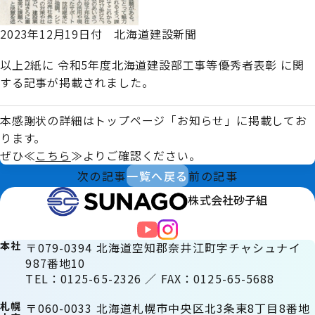
2023年12月19日付 北海道建設新聞
以上2紙に 令和5年度北海道建設部工事等優秀者表彰 に関
する記事が掲載されました。
本感謝状の詳細はトップページ「お知らせ」に掲載してお
ります。
ぜひ≪
こちら
≫よりご確認ください。
次の記事
一覧へ戻る
前の記事
株式会社砂子組
本社
〒079-0394 北海道空知郡奈井江町字チャシュナイ
987番地10
TEL：0125-65-2326 ／ FAX：0125-65-5688
札幌
〒060-0033 北海道札幌市中央区北3条東8丁目8番地