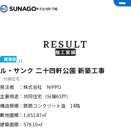
株式会社砂子組
RESULT
施工実績
建築部
2018.10.11
ル・サンク 二十四軒公園 新築工事
分譲住宅
発注者 ：株式会社 NIPPO
主要用途：共同住宅（分譲65戸）
構造規模：鉄筋コンクリート造 14階
敷地面積：1,652.87㎡
建築面積：579.10㎡