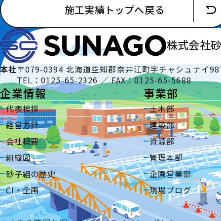
施工実績トップへ戻る
株式会社
本社
〒079-0394 北海道空知郡奈井江町字チャシュナイ98
TEL：0125-65-2326 ／ FAX：0125-65-5688
企業情報
事業部
代表挨拶
土木部
経営方針
建築部
会社概要
資源部
組織図
管理本部
砂子組の歴史
企画営業部
CI・企画
現場ブログ