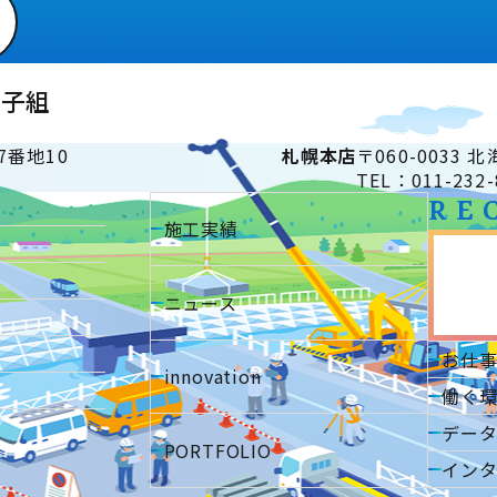
砂子組
7番地10
札幌
本店
〒060-0033
TEL：011-232-
RE
施工実績
ニュース
お仕
innovation
働く
デー
PORTFOLIO
イン