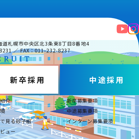
 北海道札幌市中央区北3条東8丁目8番地4
8231 ／ FAX：011-232-8237
CRUIT
新卒採用
中途採用
事紹介
新卒募集要項
環境
中途募集要項
タで見る砂子組
インターン募集要項
タビュー