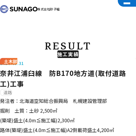
株式会社砂子組
RESULT
施工実績
土木部
2018.03.31
奈井江浦臼線 防B170地方道(取付道路
工)工事
道路
発注者：北海道空知総合振興局 札幌建設管理部
掘削 土質：土砂 2,500㎥
(築堤)盛土(4.0m≦施工幅)2,300㎥
路体(築堤)盛土(4.0m≦施工幅)A2側載荷盛土4,200㎥