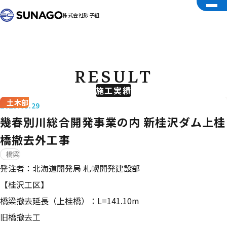
株式会社砂子組
RESULT
施工実績
土木部
2025.03.29
幾春別川総合開発事業の内 新桂沢ダム上桂
橋撤去外工事
橋梁
発注者：北海道開発局 札幌開発建設部
【桂沢工区】
橋梁撤去延長（上桂橋）：L=141.10m
旧橋撤去工