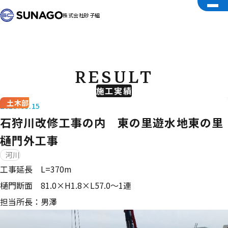
株式会社砂子組
RESULT
施工実績
土木部
2015.09.15
石狩川改修工事の内 東の里遊水地東の里
樋門外工事
河川
工事延長 L=370m
樋門断面 81.0×H1.8×L57.0～1連
担当所長：男澤