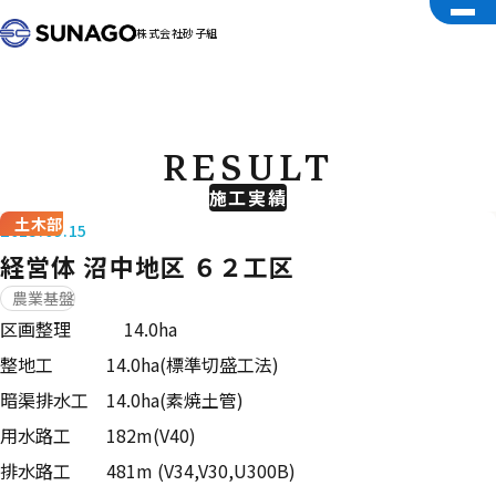
株式会社砂子組
RESULT
施工実績
土木部
2015.09.15
経営体 沼中地区 ６２工区
農業基盤
区画整理 14.0ha
整地工 14.0ha(標準切盛工法)
暗渠排水工 14.0ha(素焼土管)
用水路工 182m(V40)
排水路工 481m (V34,V30,U300B)