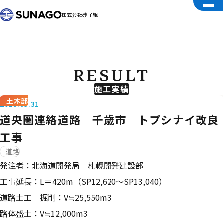
株式会社砂子組
RESULT
施工実績
土木部
2018.03.31
道央圏連絡道路 千歳市 トプシナイ改良
工事
道路
発注者：北海道開発局 札幌開発建設部
工事延長：L＝420m（SP12,620～SP13,040）
道路土工 掘削：V≒25,550m3
路体盛土：V≒12,000m3