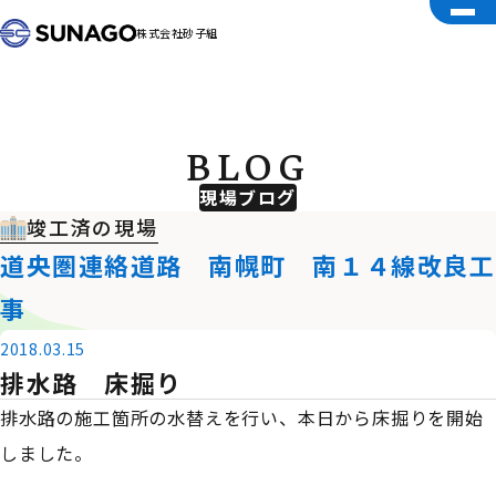
株式会社砂子組
BLOG
現場ブログ
竣工済の現場
道央圏連絡道路 南幌町 南１４線改良工
事
2018.03.15
排水路 床掘り
排水路の施工箇所の水替えを行い、本日から床掘りを開始
しました。